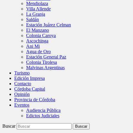
Mendiolaza
Villa Allende
La Granja
Saldán
Estación Juárez Celman
El Manzano
Colonia Caroya
Ascochinga
Ani Mi
Agua de Oro
Estación General Paz
Colonia Tirolesa
Malvinas Argentinas
Turismo
Edición Impresa
Contacto
Córdoba Capital
Opinión
Provincia de Córdoba
Eventos
Audiencia Pública
Edictos Judiciales
Buscar