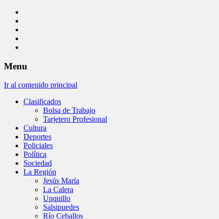
Menu
Ir al contenido principal
Clasificados
Bolsa de Trabajo
Tarjetero Profesional
Cultura
Deportes
Policiales
Política
Sociedad
La Región
Jesús María
La Calera
Unquillo
Salsipuedes
Río Ceballos