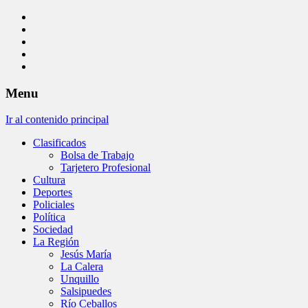
Menu
Ir al contenido principal
Clasificados
Bolsa de Trabajo
Tarjetero Profesional
Cultura
Deportes
Policiales
Política
Sociedad
La Región
Jesús María
La Calera
Unquillo
Salsipuedes
Río Ceballos