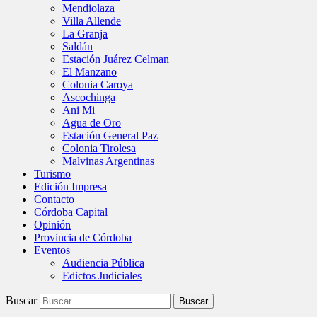
Mendiolaza
Villa Allende
La Granja
Saldán
Estación Juárez Celman
El Manzano
Colonia Caroya
Ascochinga
Ani Mi
Agua de Oro
Estación General Paz
Colonia Tirolesa
Malvinas Argentinas
Turismo
Edición Impresa
Contacto
Córdoba Capital
Opinión
Provincia de Córdoba
Eventos
Audiencia Pública
Edictos Judiciales
Buscar